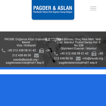
İLETİŞİM
PAOSB: Doğanca Köyü Dışbudak
İrtibat Bürosu: Oruç Reis Mah. Vadi
Mevkii
Cad. İstanbul Ticaret Sarayı Kat :5
Vize / Kırklareli
No:338
Giyimkent Esenler / İstanbul
+90 212 438 58 41-42
+90
+90 212 438 58 41-42
+90
212 438 66 56
212 438 66 56
info@paosb.org
paosb@paosb.org /
pagderaslanosb@hs01.kep.tr
/ pagderaslanosb@hs01.kep.tr