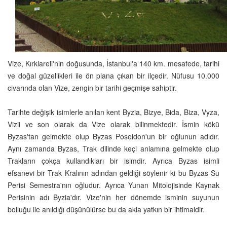
Vize, Kırklareli'nin doğusunda, İstanbul'a 140 km. mesafede, tarihi
ve doğal güzellikleri ile ön plana çıkan bir ilçedir. Nüfusu 10.000
civarında olan Vize, zengin bir tarihi geçmişe sahiptir.
Tarihte değişik isimlerle anılan kent Byzia, Bizye, Bida, Biza, Vyza,
Vizii ve son olarak da Vize olarak bilinmektedir. İsmin kökü
Byzas'tan gelmekte olup Byzas Poseidon'un bir oğlunun adıdır.
Aynı zamanda Byzas, Trak dilinde keçi anlamına gelmekte olup
Trakların çokça kullandıkları bir isimdir. Ayrıca Byzas isimli
efsanevi bir Trak Kralının adından geldiği söylenir ki bu Byzas Su
Perisi Semestra'nın oğludur. Ayrıca Yunan Mitolojisinde Kaynak
Perisinin adı Byzia'dır. Vize'nin her dönemde isminin suyunun
bolluğu ile anıldığı düşünülürse bu da akla yatkın bir ihtimaldir.