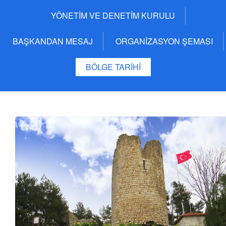
YÖNETİM VE DENETİM KURULU
BAŞKANDAN MESAJ
ORGANİZASYON ŞEMASI
BÖLGE TARİHİ